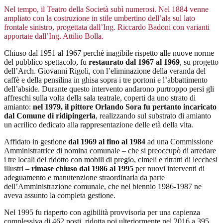
Nel tempo, il Teatro della Società subì numerosi. Nel 1884 venne
ampliato con la costruzione in stile umbertino dell’ala sul lato
frontale sinistro, progettata dall’Ing. Riccardo Badoni con varianti
apportate dall’Ing. Attilio Bolla.
Chiuso dal 1951 al 1967 perché inagibile rispetto alle nuove norme
del pubblico spettacolo, fu
restaurato dal 1967 al 1969
, su progetto
dell’Arch. Giovanni Rigoli, con l’eliminazione della veranda del
caffè e della pensilina in ghisa sopra i tre portoni e l’abbattimento
dell’abside. Durante questo intervento andarono purtroppo persi gli
affreschi sulla volta della sala teatrale, coperti da uno strato di
amianto:
nel 1979, il pittore Orlando Sora fu pertanto incaricato
dal Comune di ridipingerla
, realizzando sul substrato di amianto
un acrilico dedicato alla rappresentazione delle età della vita.
Affidato in gestione
dal 1969 al fino al 1984
ad una Commissione
Amministratrice di nomina comunale – che si preoccupò di arredare
i tre locali del ridotto con mobili di pregio, cimeli e ritratti di lecchesi
illustri –
rimase chiuso dal 1986 al 1995
per nuovi interventi di
adeguamento e manutenzione straordinaria da parte
dell’Amministrazione comunale, che nel biennio 1986-1987 ne
aveva assunto la completa gestione.
Nel 1995 fu riaperto con agibilità provvisoria per una capienza
complessiva di 462 posti, ridotta poi ulteriormente nel 2016 a 395