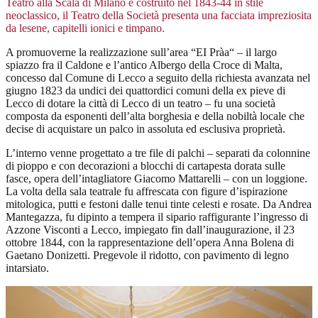
Teatro alla Scala di Milano e costruito nel 1843-44 in stile
neoclassico, il Teatro della Società presenta una facciata impreziosita
da lesene, capitelli ionici e timpano.
A promuoverne la realizzazione sull’area “EI Pràa“ – il largo
spiazzo fra il Caldone e l’antico Albergo della Croce di Malta,
concesso dal Comune di Lecco a seguito della richiesta avanzata nel
giugno 1823 da undici dei quattordici comuni della ex pieve di
Lecco di dotare la città di Lecco di un teatro – fu una società
composta da esponenti dell’alta borghesia e della nobiltà locale che
decise di acquistare un palco in assoluta ed esclusiva proprietà.
L’interno venne progettato a tre file di palchi – separati da colonnine
di pioppo e con decorazioni a blocchi di cartapesta dorata sulle
fasce, opera dell’intagliatore Giacomo Mattarelli – con un loggione.
La volta della sala teatrale fu affrescata con figure d’ispirazione
mitologica, putti e festoni dalle tenui tinte celesti e rosate. Da Andrea
Mantegazza, fu dipinto a tempera il sipario raffigurante l’ingresso di
Azzone Visconti a Lecco, impiegato fin dall’inaugurazione, il 23
ottobre 1844, con la rappresentazione dell’opera Anna Bolena di
Gaetano Donizetti. Pregevole il ridotto, con pavimento di legno
intarsiato.