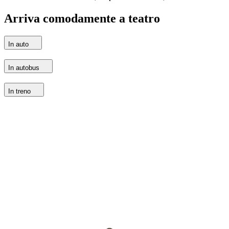
Arriva comodamente a teatro
In auto
In autobus
In treno