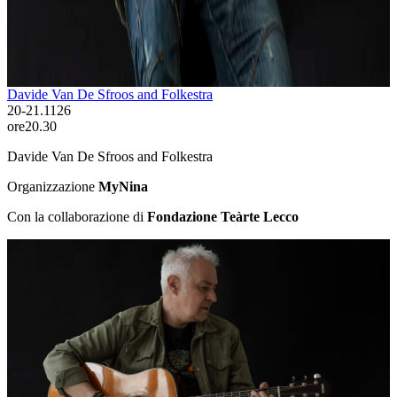
Davide Van De Sfroos and Folkestra
MyNina
Acquista i biglietti
Più info
Davide Van De Sfroos and Folkestra
20-21.11
26
ore
20.30
Davide Van De Sfroos and Folkestra
Organizzazione
MyNina
Con la collaborazione di
Fondazione Teàrte Lecco