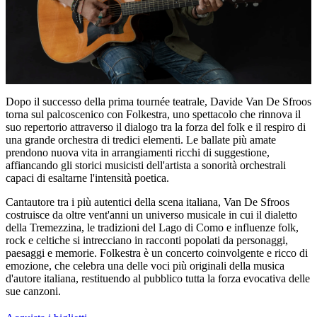
Dopo il successo della prima tournée teatrale, Davide Van De Sfroos
torna sul palcoscenico con
Folkestra
, uno spettacolo che rinnova il
suo repertorio attraverso il dialogo tra la forza del folk e il respiro di
una grande orchestra di tredici elementi. Le ballate più amate
prendono nuova vita in arrangiamenti ricchi di suggestione,
affiancando gli storici musicisti dell'artista a sonorità orchestrali
capaci di esaltarne l'intensità poetica.
Cantautore tra i più autentici della scena italiana, Van De Sfroos
costruisce da oltre vent'anni un universo musicale in cui il dialetto
della Tremezzina, le tradizioni del Lago di Como e influenze folk,
rock e celtiche si intrecciano in racconti popolati da personaggi,
paesaggi e memorie.
Folkestra
è un concerto coinvolgente e ricco di
emozione, che celebra una delle voci più originali della musica
d'autore italiana, restituendo al pubblico tutta la forza evocativa delle
sue canzoni.