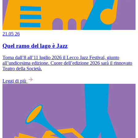
21.05
26
Quel ramo del lago è Jazz
Torna dall’8 all’11 luglio 2026 il Lecco Jazz Festival, giunto
all’undicesima edizione. Cuore dell’edizione 2026 sarà il rinnovato
Teatro della Società.
Leggi di più