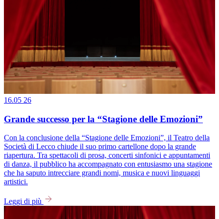
16.05
26
Grande successo per la “Stagione delle Emozioni”
Con la conclusione della “Stagione delle Emozioni”, il Teatro della
Società di Lecco chiude il suo primo cartellone dopo la grande
riapertura. Tra spettacoli di prosa, concerti sinfonici e appuntamenti
di danza, il pubblico ha accompagnato con entusiasmo una stagione
che ha saputo intrecciare grandi nomi, musica e nuovi linguaggi
artistici.
Leggi di più